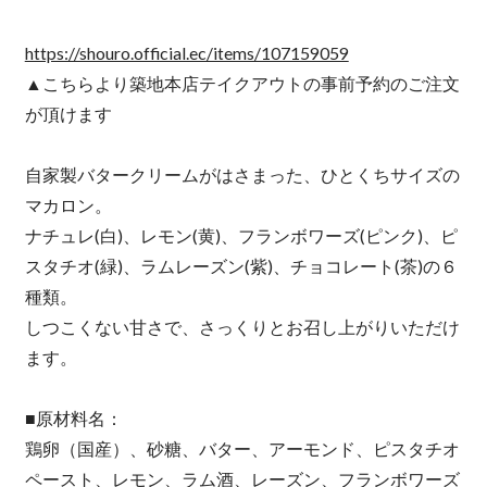
https://shouro.official.ec/items/107159059
▲こちらより築地本店テイクアウトの事前予約のご注文
が頂けます
自家製バタークリームがはさまった、ひとくちサイズの
マカロン。
ナチュレ(白)、レモン(黄)、フランボワーズ(ピンク)、ピ
スタチオ(緑)、ラムレーズン(紫)、チョコレート(茶)の６
種類。
しつこくない甘さで、さっくりとお召し上がりいただけ
ます。
■原材料名：
鶏卵（国産）、砂糖、バター、アーモンド、ピスタチオ
ペースト、レモン、ラム酒、レーズン、フランボワーズ