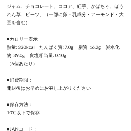
ジャム、チョコレート、ココア、紅芋、かぼちゃ、ほう
れん草、ビーツ、（一部に卵・乳成分・アーモンド・大
豆を含む）
■カロリー表示：
熱量: 330kcal たんぱく質: 7.0g 脂質: 16.2g 炭水化
物: 39.0g 食塩相当量: 0.10g
（6個あたり）
■消費期限：
開封後はお早めにお召し上がりください
■保存方法：
10℃以下で保存
■JANコード：