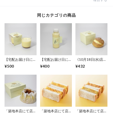
同じカテゴリの商品
【宅配お届け日に必
【宅配お届け日に必
《10月18日(水)店舗
ずお受取できる方の
ずお受取できる方の
発送分》【宅配お届
¥500
¥400
¥432
み】玉子焼屋のぷり
み】玉子焼屋のみる
け日に必ずお受取で
ん
くせーき
きる方のみ】玉子焼
屋のしゅーくりーむ
「築地本店にて店頭
「築地本店にて店頭
「築地本店にて店頭