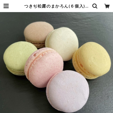
つきぢ松露のまかろん(６個入) | shouro