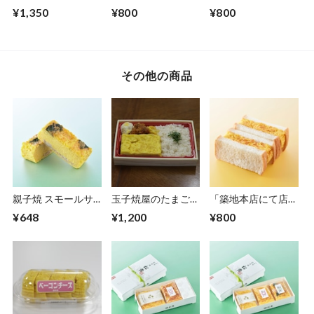
受取」玉子焼屋のぱ
受取」松露サンド
受取」青赤松露サン
¥1,350
¥800
¥800
ん・で・ろー 〜生
ド
カステラ〜
その他の商品
親子焼 スモールサ
玉子焼屋のたまごや
「築地本店にて店頭
イズ
き弁当
受取」松露サンド
¥648
¥1,200
¥800