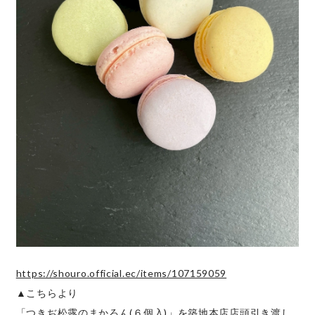
https://shouro.official.ec/items/107159059
▲こちらより
「つきぢ松露のまかろん(６個入)」を築地本店店頭引き渡し