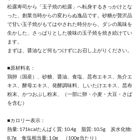
松露寿司から「玉子焼の松露」へ転身するきっかけとな
った、創業当時からの変わらぬ逸品です。砂糖が贅沢品
で甘い玉子焼がもてはやされた時分から、ダシの風味を
生かした、さっぱりとした後味の玉子焼を焼き続けてい
ます。
まずは、醤油など何もつけずにお召し上がりください。
■原材料名：
鶏卵（国産）、砂糖、醤油、食塩、昆布エキス、魚介エ
キス、酵母エキス、発酵調味料、しいたけエキス、昆布
粉末、かつおぶし粉末、（一部に卵・小麦・大豆・さば
を含む）
■カロリー表示：
熱量: 171kcalたんぱく質: 10.4g 脂質: 10.5g 炭水化物:
8.7g 食塩相当量: 1.0g （100g当たり）