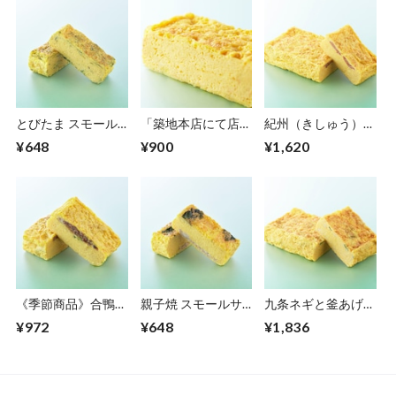
とびたま スモール
「築地本店にて店頭
紀州（きしゅう）
サイズ
受取」松露 １本サ
１本サイズ
¥648
¥900
¥1,620
イズ
《季節商品》合鴨焼
親子焼 スモールサ
九条ネギと釜あげシ
（あいがもやき）
イズ
ラス １本サイズ
¥972
¥648
¥1,836
ハーフサイズ