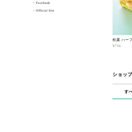
Facebook
Official Site
松露 ハー
¥756
ショッ
す