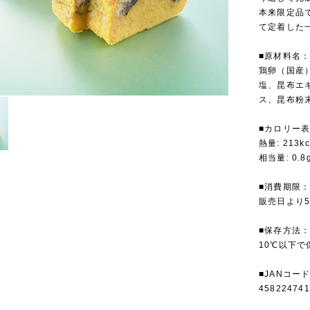
本来限定品
て定着した
■原材料名
鶏卵（国産
塩、昆布エ
ス、昆布粉
■カロリー
熱量: 213k
相当量: 0.
■消費期限
販売日より
■保存方法
10℃以下で
■JANコー
458224741