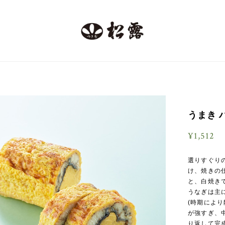
うまき 
¥1,512
選りすぐり
け、焼きの
と、白焼き
うなぎは主
(時期によ
が強すぎ、
り返して完