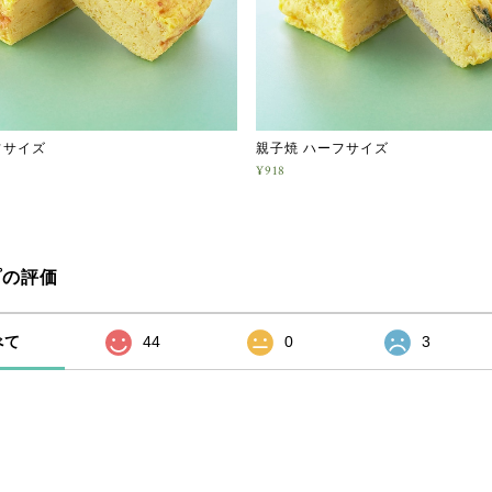
フサイズ
親子焼 ハーフサイズ
¥918
プの評価
べて
44
0
3