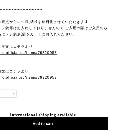
----------------------------
の観点からレジ袋,紙袋を有料化させていただきます。
レジ袋等はお入れしておりませんので,ご入用の際はご入用の枚
時にレジ袋,紙袋をカートにお入れください。
ご注文はコチラより
uro.official.ec/items/79320953
注文はコチラより
uro.official.ec/items/79320958
International shipping available
Add to cart