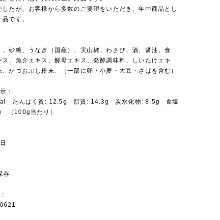
でしたが、お客様から多数のご要望をいただき、年中商品とし
一品です。
：
）、砂糖、うなぎ（国産）、実山椒、わさび、酒、醤油、食
キス、魚介エキス、酵母エキス、発酵調味料、しいたけエキ
末、かつおぶし粉末、（一部に卵・小麦・大豆・さばを含む）
表示：
cal たんぱく質: 12.5g 脂質: 14.3g 炭水化物: 8.5g 食塩
8g （100g当たり）
：
5日
：
保存
ド：
0621