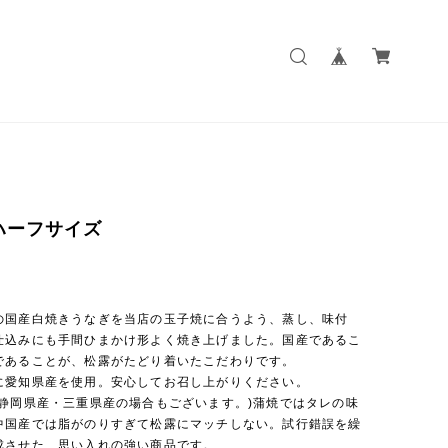
ハーフサイズ
の国産白焼きうなぎを当店の玉子焼に合うよう、蒸し、味付
仕込みにも手間ひまかけ形よく焼き上げました。国産であるこ
であることが、松露がたどり着いたこだわりです。
に愛知県産を使用。安心してお召し上がりください。
り静岡県産・三重県産の場合もございます。)蒲焼ではタレの味
中国産では脂がのりすぎて松露にマッチしない。試行錯誤を繰
成させた、思い入れの強い商品です。