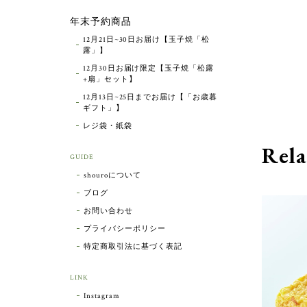
年末予約商品
12月21日~30日お届け【玉子焼「松
露」】
12月30日お届け限定【玉子焼「松露
+扇」セット】
12月13日~25日までお届け【「お歳暮
ギフト」】
レジ袋・紙袋
Rela
GUIDE
shouroについて
ブログ
お問い合わせ
プライバシーポリシー
特定商取引法に基づく表記
LINK
Instagram