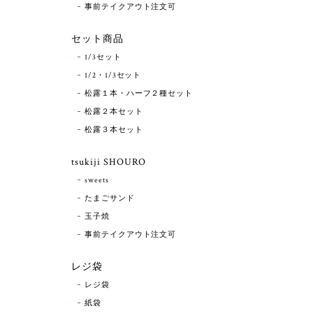
事前テイクアウト注文可
セット商品
1/3セット
1/2・1/3セット
松露１本・ハーフ２種セット
松露２本セット
松露３本セット
tsukiji SHOURO
sweets
たまごサンド
玉子焼
事前テイクアウト注文可
レジ袋
レジ袋
紙袋