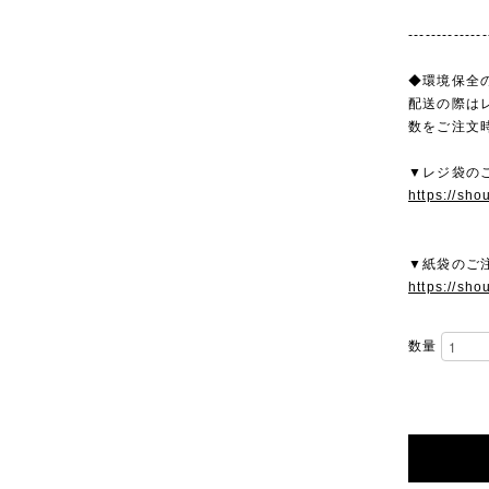
--------------
◆環境保全
配送の際は
数をご注文
▼レジ袋の
https://sho
▼紙袋のご
https://sho
数量