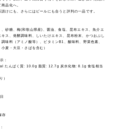
て商品化へ。
茶請けにも、さらにはビールにも合うと評判の一品です。
：
）、砂糖、梅(和歌山県産)、醤油、食塩、昆布エキス、魚介エ
エキス、発酵調味料、しいたけエキス、昆布粉末、かつおぶし
、調味料（アミノ酸等）、ビタミンB1、酸味料、野菜色素、
・小麦・大豆・さばを含む）
表示：
cal たんぱく質: 10.0g 脂質: 12.7g 炭水化物: 8.1g 食塩相当
たり）
：
5日
：
保存
ド：