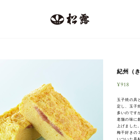
紀州（き
¥918
玉子焼の具
定し、玉子
多いのです
老舗の味に
上げました
梅干好きの
いついた具