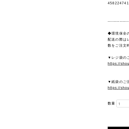
458224741
--------------
◆環境保全
配送の際は
数をご注文
▼レジ袋の
https://sho
▼紙袋のご
https://sho
数量