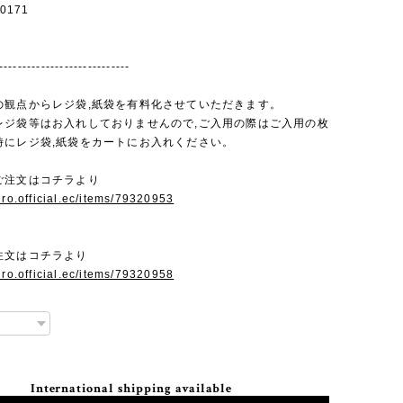
0171
----------------------------
の観点からレジ袋,紙袋を有料化させていただきます。
レジ袋等はお入れしておりませんので,ご入用の際はご入用の枚
時にレジ袋,紙袋をカートにお入れください。
ご注文はコチラより
uro.official.ec/items/79320953
注文はコチラより
uro.official.ec/items/79320958
International shipping available