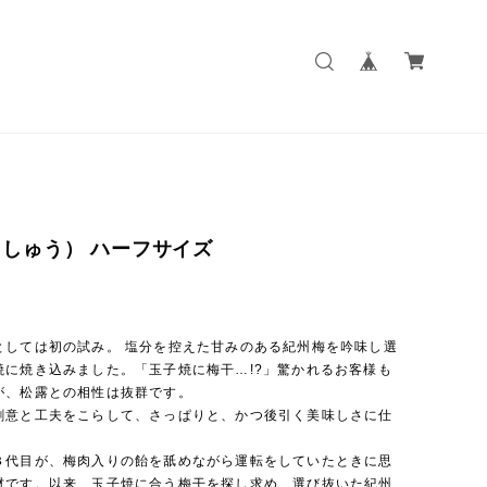
しゅう） ハーフサイズ
としては初の試み。 塩分を控えた甘みのある紀州梅を吟味し選
焼に焼き込みました。「玉子焼に梅干…!?」驚かれるお客様も
が、松露との相性は抜群です。
創意と工夫をこらして、さっぱりと、かつ後引く美味しさに仕
。
３代目が、梅肉入りの飴を舐めながら運転をしていたときに思
材です。以来、玉子焼に合う梅干を探し求め、選び抜いた紀州