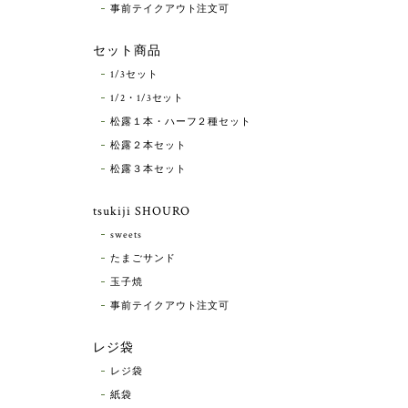
事前テイクアウト注文可
セット商品
1/3セット
1/2・1/3セット
松露１本・ハーフ２種セット
松露２本セット
松露３本セット
tsukiji SHOURO
sweets
たまごサンド
玉子焼
事前テイクアウト注文可
レジ袋
レジ袋
紙袋