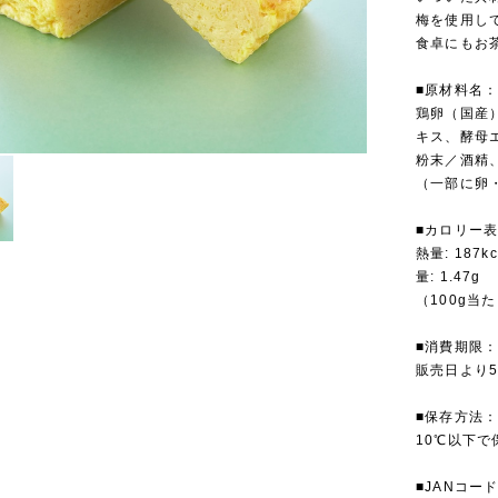
梅を使用し
食卓にもお
■原材料名
鶏卵（国産
キス、酵母
粉末／酒精
（一部に卵
■カロリー
熱量: 187k
量: 1.47g
（100g当
■消費期限
販売日より
■保存方法
10℃以下で
■JANコー