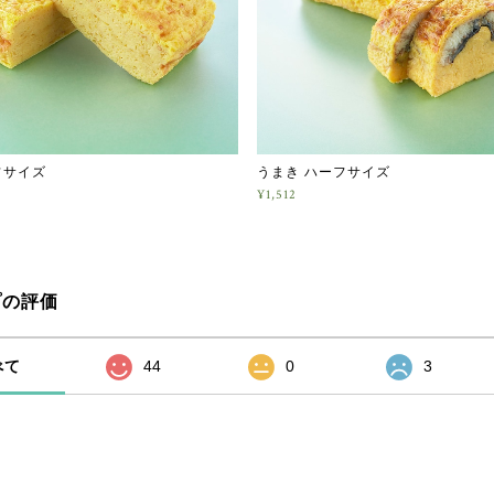
フサイズ
うまき ハーフサイズ
¥1,512
プの評価
べて
44
0
3