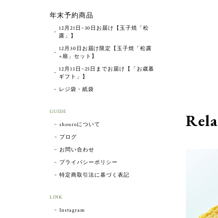
年末予約商品
12月21日~30日お届け【玉子焼「松
露」】
12月30日お届け限定【玉子焼「松露
+扇」セット】
12月13日~25日までお届け【「お歳暮
ギフト」】
レジ袋・紙袋
GUIDE
Rela
shouroについて
ブログ
お問い合わせ
プライバシーポリシー
特定商取引法に基づく表記
LINK
Instagram