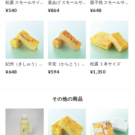
松露 スモールサイ
釜あげ スモールサ
親子焼 スモールサ
ズ
イズ
イズ
¥540
¥864
¥648
紀州（きしゅう）
辛党（からとう）
松露 １本サイズ
スモールサイズ
スモールサイズ
¥648
¥594
¥1,350
その他の商品