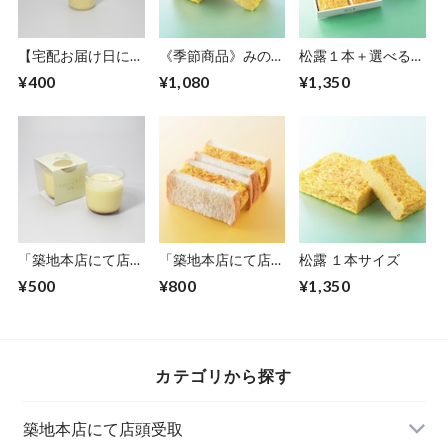
【宅配お届け日に必
《季節商品》みのり
松露１本＋選べるハ
ずお受取できる方の
ハーフサイズ
ーフサイズ２種セッ
¥400
¥1,080
¥1,350
み】玉子焼屋のみる
ト
くせーき
「築地本店にて店頭
「築地本店にて店頭
松露 １本サイズ
受取」玉子焼屋のぷ
受取」松露サンド
¥500
¥800
¥1,350
りん
カテゴリから探す
築地本店にて店頭受取